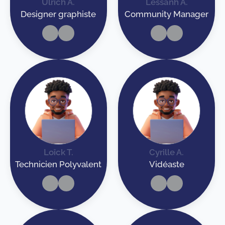
Ulrich A.
Lessanh A.
Designer graphiste
Community Manager
Loîck T.
Cyrille A.
Technicien Polyvalent
Vidéaste