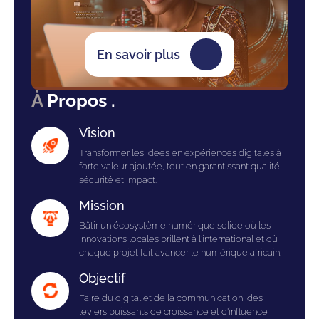
En savoir plus
À
Propos .
Vision
Transformer les idées en expériences digitales à
forte valeur ajoutée, tout en garantissant qualité,
sécurité et impact.
Mission
Bâtir un écosystème numérique solide où les
innovations locales brillent à l'international et où
chaque projet fait avancer le numérique africain.
Objectif
Faire du digital et de la communication, des
leviers puissants de croissance et d'influence